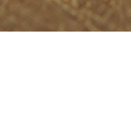
Cosa stai cercando?
Pane, panini & pizza
Gastronomia
Alimenta
Cerca la bottega: