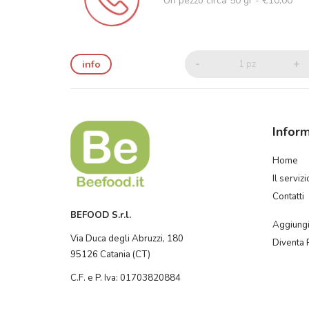
Un pezzo circa 50 gr - €10,00
-
+
info
1 pz
Inform
Home
Il servizi
Contatti
BEFOOD S.r.l.
Aggiungi
Via Duca degli Abruzzi, 180
Diventa 
95126 Catania (CT)
C.F. e P. Iva: 01703820884