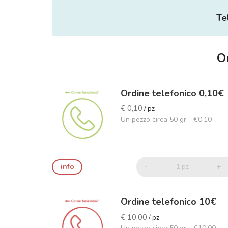
Te
O
Ordine telefonico 0,10€
€ 0,10
/ pz
Un pezzo circa 50 gr - €0,10
-
+
info
1 pz
Ordine telefonico 10€
€ 10,00
/ pz