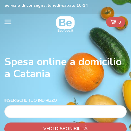
Servizio di consegna: lunedì-sabato 10-14
0
Spesa online a domicilio
a Catania
INSERISCI IL TUO INDIRIZZO
VEDI DISPONIBILITÀ