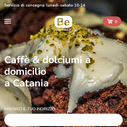
Servizio di consegna: lunedì-sabato 10-14
0
Caffè & dolciumi a
domicilio
a Catania
INSERISCI IL TUO INDIRIZZO